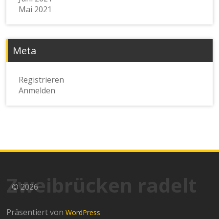
Mai 2021
Meta
Registrieren
Anmelden
Zweibrücken radelt
© 2026
Präsentiert von
WordPress