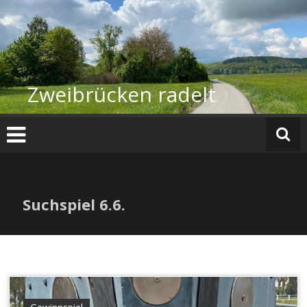
Zum
Inhalt
springen
Zweibrücken radelt
Suchspiel 6.6.