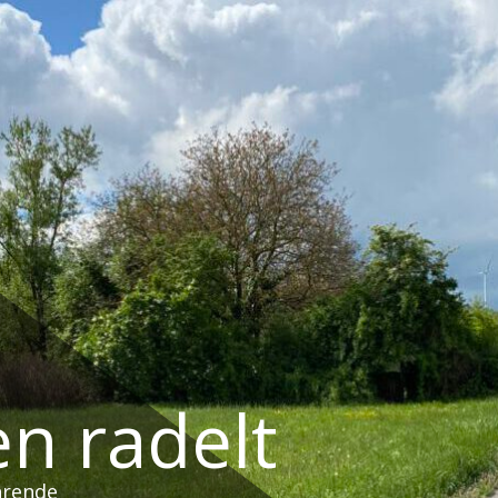
n radelt
hrende